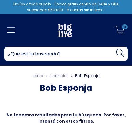
Envíos a todo el país - Envíos gratis dentro de CABA y GBA
superando $50.000 - 6 cuotas sin interés -
0
Inicio
>
Licencias
>
Bob Esponja
Bob Esponja
No tenemos resultados para tu búsqueda. Por favor,
intentá con otros filtros.