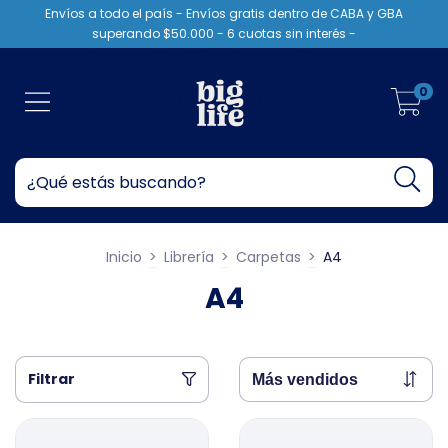
Envíos a todo el país - Envíos gratis dentro de CABA y GBA
superando $50.000 - 6 cuotas sin interés -
0
Inicio
>
Librería
>
Carpetas
>
A4
A4
Filtrar