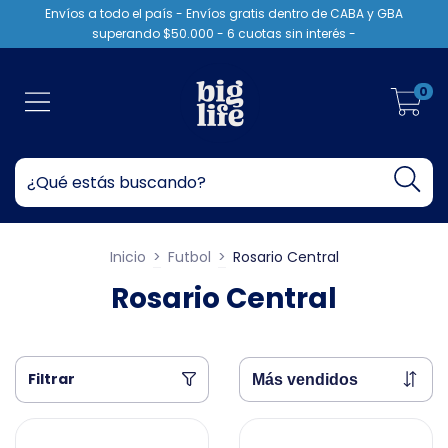
Envíos a todo el país - Envíos gratis dentro de CABA y GBA
superando $50.000 - 6 cuotas sin interés -
0
Inicio
>
Futbol
>
Rosario Central
Rosario Central
Filtrar