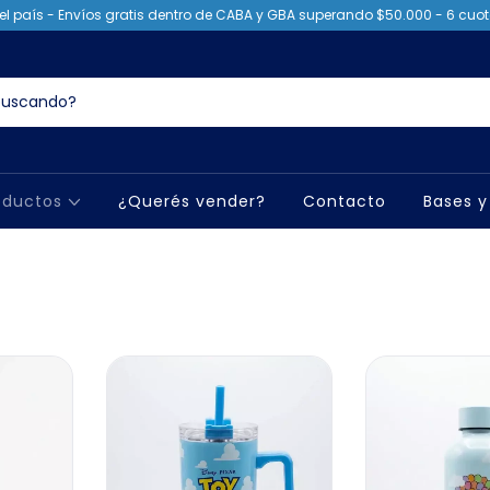
el país - Envíos gratis dentro de CABA y GBA superando $50.000 - 6 cuota
oductos
¿Querés vender?
Contacto
Bases y