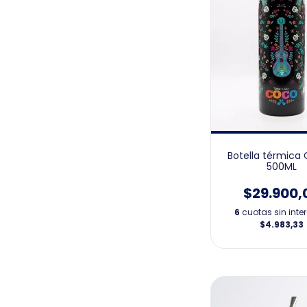
Botella térmic
500ML
$29.900,
6
cuotas sin inte
$4.983,33