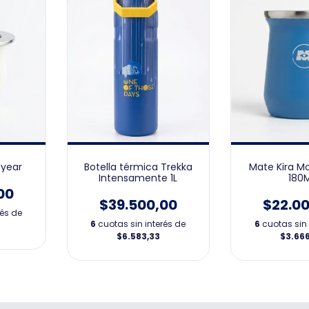
Botella térmica Trekka
Mate Kira Mo
tyear
Intensamente 1L
180
00
$39.500,00
$22.0
rés de
6
cuotas sin interés de
6
cuotas sin 
$6.583,33
$3.66