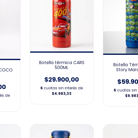
Botella térmica CARS
Botella Té
500ML
Story Mar
a COCO
$29.900,00
$59.9
00
6
cuotas sin interés de
6
cuotas sin 
$4.983,33
rés de
$9.98