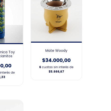
Mate Woody
rmica Toy
cianitos
$34.000,00
00,00
6
cuotas sin interés de
$5.666,67
interés de
3,33