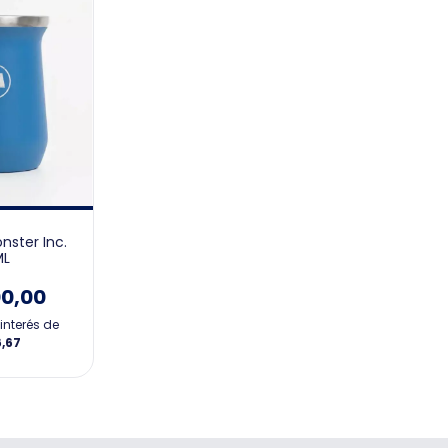
nster Inc.
ML
00,00
interés de
6,67