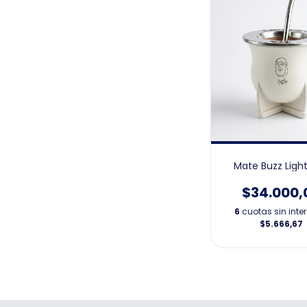
Mate Buzz Ligh
$34.000,
6
cuotas sin inte
$5.666,67