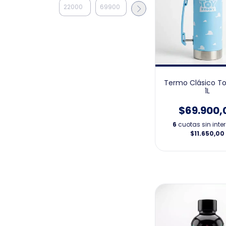
Termo Clásico To
1L
$69.900,
6
cuotas sin inte
$11.650,00