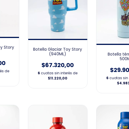
y Story
Botella Glaciar Toy Story
(940ML)
Botella té
500
00
$67.320,00
$29.9
rés de
6
cuotas sin interés de
6
cuotas sin 
$11.220,00
$4.98