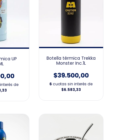
Botella térmica Trekka
rmica UP
Monster Inc.1L
ML
$39.500,00
00,00
6
cuotas sin interés de
interés de
$6.583,33
3,33