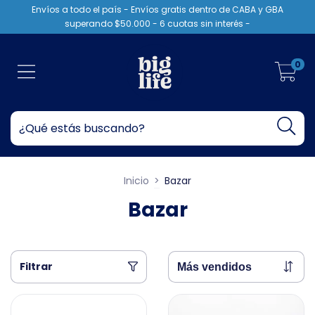
Envíos a todo el país - Envíos gratis dentro de CABA y GBA
superando $50.000 - 6 cuotas sin interés -
0
Inicio
>
Bazar
Bazar
Filtrar