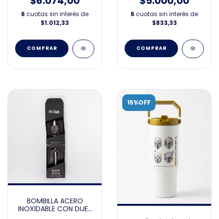
$6.074,00
$5.000,00
6
cuotas sin interés de
6
cuotas sin interés de
$1.012,33
$833,33
15%OFF
BOMBILLA ACERO
INOXIDABLE CON DIJE-
MANDALA