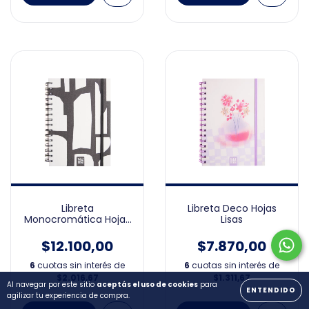
Libreta
Libreta Deco Hojas
Monocromática Hojas
Lisas
Lisas
$12.100,00
$7.870,00
6
cuotas sin interés de
6
cuotas sin interés de
$2.016,67
$1.311,67
Al navegar por este sitio
aceptás el uso de cookies
para
ENTENDIDO
agilizar tu experiencia de compra.