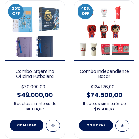
30
%
40
%
OFF
OFF
Combo Argentina
Combo Independiente
Oficina Futbolera
Bazar
$70.000,00
$124.176,00
$49.000,00
$74.500,00
6
cuotas sin interés de
6
cuotas sin interés de
$8.166,67
$12.416,67