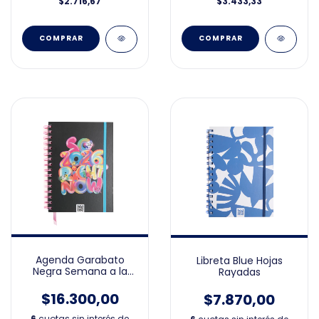
$2.716,67
$3.433,33
Agenda Garabato
Libreta Blue Hojas
Negra Semana a la
Rayadas
Vista 15x21cm 2026
$16.300,00
$7.870,00
6
cuotas sin interés de