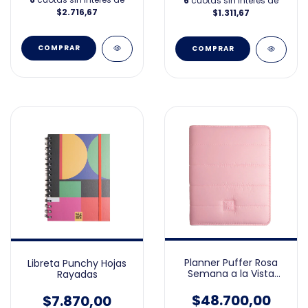
6
cuotas sin interés de
$2.716,67
$1.311,67
Planner Puffer Rosa
Libreta Punchy Hojas
Semana a la Vista
Rayadas
15x21cm Perpetuo
$48.700,00
$7.870,00