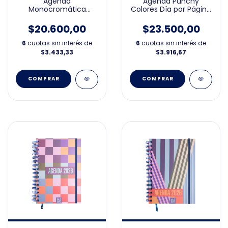
Agenda
Agenda Punchy
Monocromática
Colores Día por Página
Semana a la Vista
15x21cm 2026
15x21cm 2026
$20.600,00
$23.500,00
6
cuotas sin interés de
6
cuotas sin interés de
$3.433,33
$3.916,67