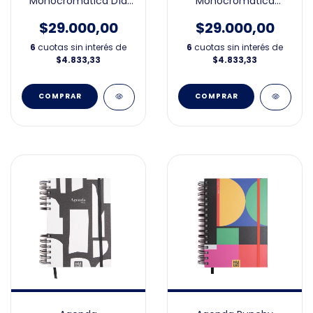
Monocromática Día
Monocromática
por Página 15x21cm
Líneas Día por Página
2026
15x21cm 2026
$29.000,00
$29.000,00
6
cuotas sin interés de
6
cuotas sin interés de
$4.833,33
$4.833,33