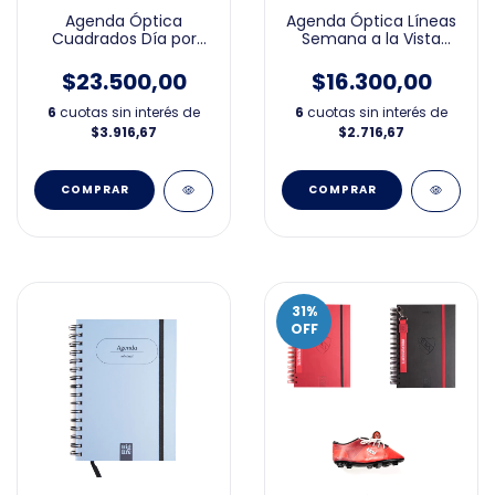
Agenda Óptica Líneas
Agenda Óptica
Semana a la Vista
Cuadrados Día por
15x21cm 2026
Página 15x21cm 2026
$16.300,00
$23.500,00
6
cuotas sin interés de
6
cuotas sin interés de
$2.716,67
$3.916,67
31
%
OFF